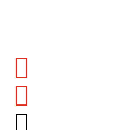
Fr 7:30 – 14:00 Uhr


