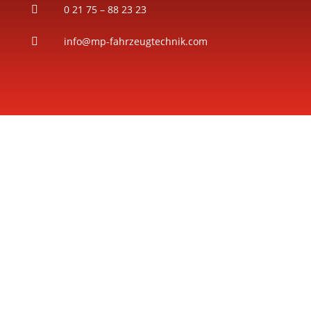
0 21 75 – 88 23 23

info@mp-fahrzeugtechnik.com


0 21 75 – 88 23 23